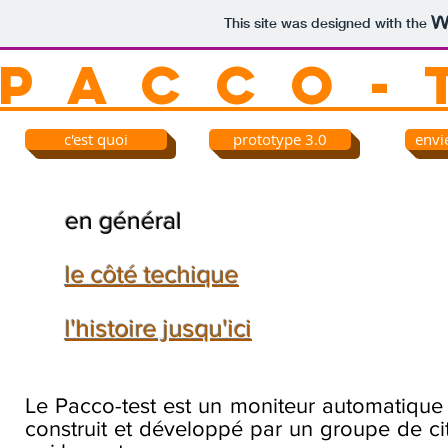
This site was designed with the
P A C C O - 
c'est quoi
prototype 3.0
envie
en général
le côté techique
l'histoire jusqu'ici
Le Pacco-test est un moniteur automatique po
construit et développé par un groupe de cit