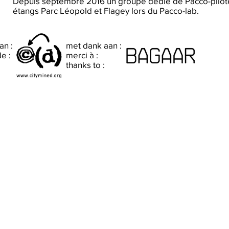
Depuis septembre 2016 un groupe dédié de Pacco-pilotes
étangs Parc Léopold et Flagey lors du Pacco-lab.
an :
met dank aan :
de :
merci à :
thanks to :