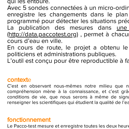
qui les entoure.
Avec 5 sondes connectées à un micro-ordin
enregistre les changements dans le plan d
programmé pour détecter les situations préo
La publication des mesures dans
une
(http://data.paccotest.org)
, permet à chacun
cours d’eau en ville.
En cours de route, le projet a obtenu le s
politiciens et administrations publiques.
L’outil est conçu pour être reproductible à f
context
e
C’est en observant nous-mêmes notre milieu que nou
compréhension mène à la connaissance, et c’est grâ
conditions de vie, que nous serons à même de signa
renseigner les scientifiques qui étudient la qualité de l
fonctionnement
Le Pacco-test mesure et enregistre toutes les deux heur